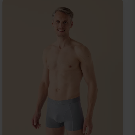
Koko
LÄGG I
VARUKORG