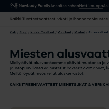
Ansaitse rahaa
Nettikauppa
Asi
Kaikki Tuotteet
Vaatteet
Koti ja ihonhoito
Maustetu
Koti
/
Shop
/
Kaikki Tuotteet
/
Vaatteet
/
Miehet
/
Alusvaatteet
Miesten alusvaat
Miellyttävät alusvaatteemme pitävät muotonsa ja 
joustopuuvillasta valmistetut bokserit ovat ohuet, 
Meiltä löydät myös reilut aluskerrastot.
KAIKKI
TREENIVAATTEET MIEHET
SUKAT & VERKKA