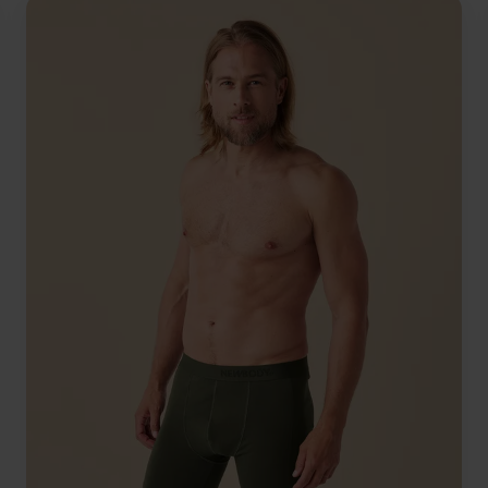
Koko
LÄGG I
VARUKORG