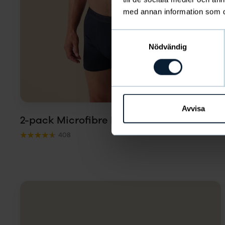
med annan information som du 
LÄGG I
VARUKORG
Samtyckesval
Nödvändig
Avvisa
2-pack Microfibre Boxer ivy
22 €
408