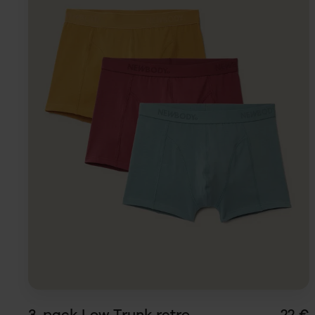
Koko
LÄGG I
VARUKORG
3-pack Low Trunk retro
22 €