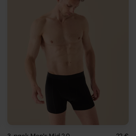
Koko
LÄGG I
VARUKORG
3-pack Men's Mid 2.0
22 €