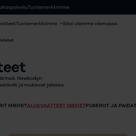
akaspalvelu
Tuotemerkkimme
otteet
Tuotemerkkimme
Siksi olemme olemassa
 Miehet
teet
värinsä. Newbodyn
kestävät ja mukavat jalassa.
RIT MIEHET
ALUSVAATTEET MIEHET
PUSEROT JA PAIDA