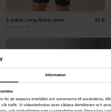
3-pack Long Boxer pine
22 €
771
Information
cookies
e för att anpassa innehållet och annonserna till användarna, tillh
vår trafik. Vi vidarebefordrar även sådana identifierare och anna
nnons- och analysföretag som vi samarbetar med. Dessa kan i sin