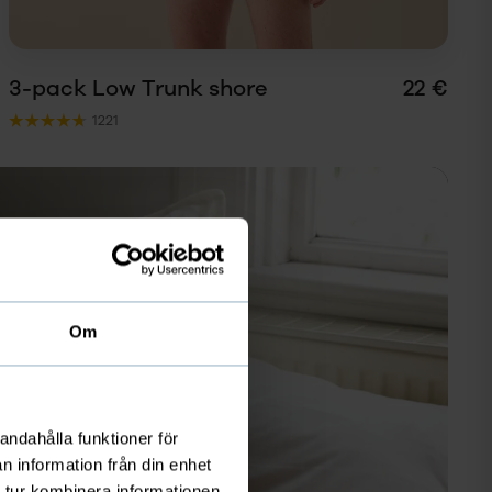
3-pack Low Trunk shore
22 €
1221
Om
andahålla funktioner för
n information från din enhet
 tur kombinera informationen