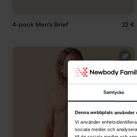
4-pack Men's Brief
22 €
Samtycke
Denna webbplats använder 
Vi använder enhetsidentifierar
sociala medier och analysera 
Koko
till de sociala medier och a