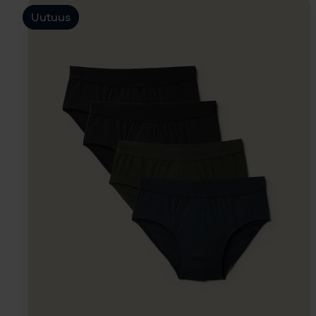
Uutuus
Koko
LÄGG I
VARUKORG