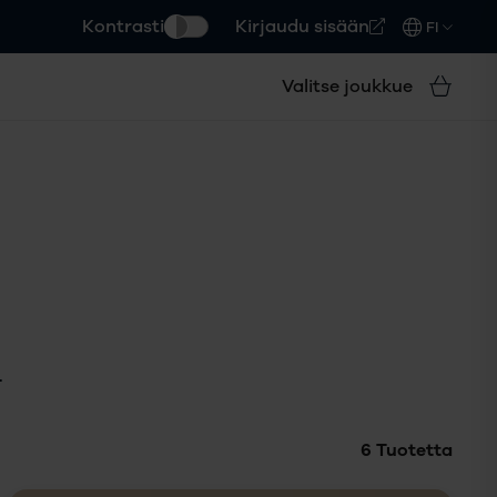
Kontrasti
Kirjaudu sisään
FI
Valitse joukkue
T
6
Tuotetta