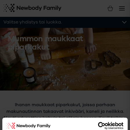
Valitse yhdistys tai luokka.
Mummon maukkaat
piparkakut
Ihanan maukkaat piparkakut, joissa parhaan
makunautinnon takaavat inkivääri, kaneli ja neilikka.
Nauti adventtina kahvin tai glögin kanssa. Kauli taikina
rohkeasti todella ohueksi, niin saat täydellisen rapeita