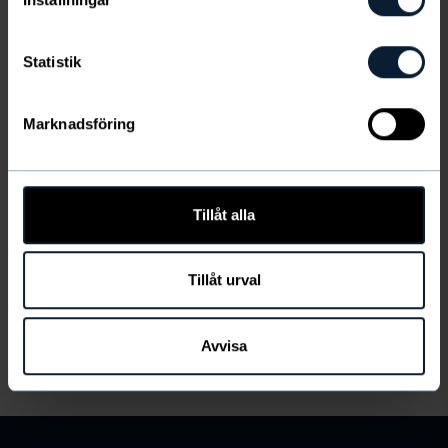
seos taikinaan.
3. Lisää loput jauhoista samalla sekoittaen. Anna
Statistik
taikinan olla yön yli.
Marknadsföring
Seuraavana päivänä
Aseta uuni 200 asteeseen.
Tillåt alla
Kauli taikina ohueksi ja leivo piparkakut muottien
avulla.
Tillåt urval
Paista uunin keskellä 5-6 minuuttia. Anna jäähtyä
pellillä.
Avvisa