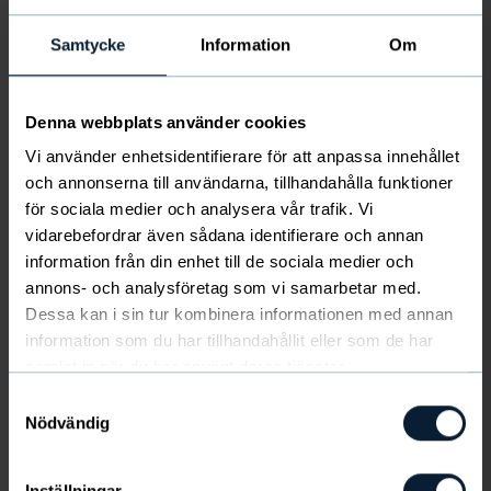
piparkakkuja!
Samtycke
Information
Om
Ainekset
200 g voita
1 ½ dl kermaa 40%
Denna webbplats använder cookies
1 ½ dl vaaleaa siirappia
Vi använder enhetsidentifierare för att anpassa innehållet
3 dl sokeria
och annonserna till användarna, tillhandahålla funktioner
1 rkl inkivääriä
för sociala medier och analysera vår trafik. Vi
1 rkl kanelia
vidarebefordrar även sådana identifierare och annan
1 rkl jauhettua neilikkaa
information från din enhet till de sociala medier och
1 rkl kardemummaa
annons- och analysföretag som vi samarbetar med.
1 rkl ruokasoodaa
Dessa kan i sin tur kombinera informationen med annan
n. 11 dl vehnäjauhoja
information som du har tillhandahållit eller som de har
Valmistusohje
samlat in när du har använt deras tjänster.
1. Sulata voi ja siirappi kasarissa. Lisää kerma ja kaikki
Samtyckesval
Nödvändig
mausteet.
2. Sekoita ruokasooda osaan jauhoista. Lisää sitten
Inställningar