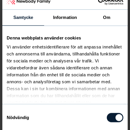
Samtycke
Information
Om
Denna webbplats använder cookies
Vi använder enhetsidentifierare för att anpassa innehållet
och annonserna till användarna, tillhandahålla funktioner
för sociala medier och analysera vår trafik. Vi
Kuva
/
1
/
3
vidarebefordrar även sådana identifierare och annan
information från din enhet till de sociala medier och
annons- och analysföretag som vi samarbetar med.
Dessa kan i sin tur kombinera informationen med annan
American Grill & BBQ 5-pakkaus
information som du har tillhandahållit eller som de har
13
€
samlat in när du har använt deras tjänster.
suomen yhdistyselämä saa 3.5 €
Samtyckesval
Nödvändig
Viisi jännittävän makuista grillimaustesekoitusta: