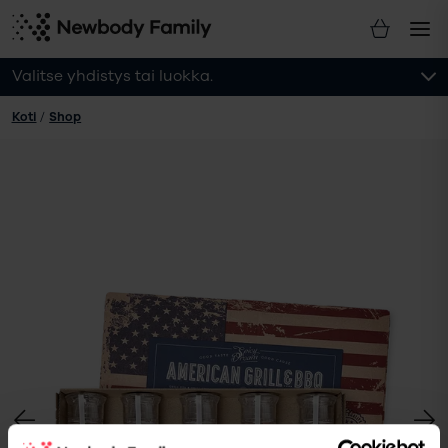
Valitse yhdistys tai luokka.
Koti
/
Shop