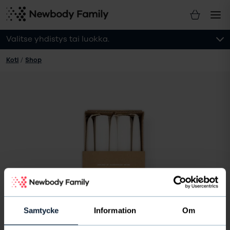
Valitse yhdistys tai luokka.
Koti
/
Shop
Samtycke
Information
Om