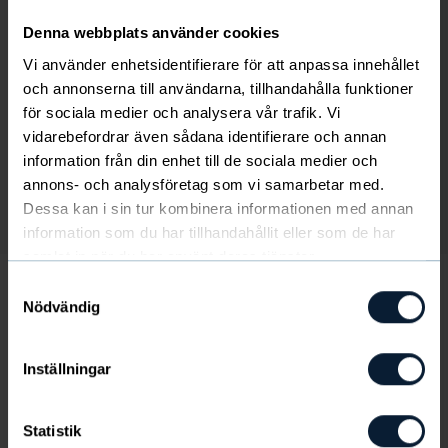
Denna webbplats använder cookies
Vi använder enhetsidentifierare för att anpassa innehållet
och annonserna till användarna, tillhandahålla funktioner
för sociala medier och analysera vår trafik. Vi
vidarebefordrar även sådana identifierare och annan
information från din enhet till de sociala medier och
annons- och analysföretag som vi samarbetar med.
Dessa kan i sin tur kombinera informationen med annan
Kuva
/
1
/
1
information som du har tillhandahållit eller som de har
samlat in när du har använt deras tjänster.
Samtyckesval
Nödvändig
Inställningar
Ei varastossa
Statistik