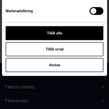
Marknadsföring
Tuotetiedot
Tillåt alla
Toimituskulut ja kuljetus
Tillåt urval
LISÄÄ
Avvisa
Newbody Family
Tietoa meistä
Tietosuoja