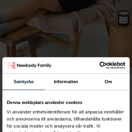
Kuva
/
1
/
8
Samtycke
Information
Om
Eco T-shirt Dress
20
€
Denna webbplats använder cookies
suomen yhdistyselämä saa 5.5 €
Vi använder enhetsidentifierare för att anpassa innehållet
och annonserna till användarna, tillhandahålla funktioner
för sociala medier och analysera vår trafik. Vi
Täydellinen arkimekko pehmeästä ja mukavasta