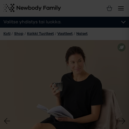
Valitse yhdistys tai luokka.
Koti
/
Shop
/
Kaikki Tuotteet
/
Vaatteet
/
Naiset