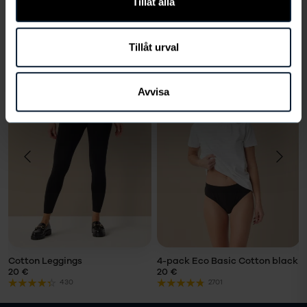
Tillåt alla
VALITSE KOKO
Tillåt urval
Toiset ostavat myös
Avvisa
VALITSE
VALITSE
KOKO
KOKO
Koko
Koko
LÄGG I
LÄGG I
VARUKORG
VARUKORG
Cotton Leggings
4-pack Eco Basic Cotton black
20 €
20 €
430
2701