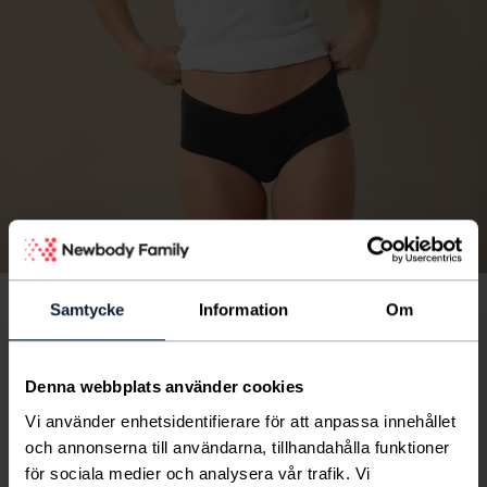
Kuva
/
1
/
5
Modellen är 170 cm och bär strl S.
Samtycke
Information
Om
4-pack Hipster Cotton
20
€
Denna webbplats använder cookies
suomen yhdistyselämä saa 5.5 €
Vi använder enhetsidentifierare för att anpassa innehållet
och annonserna till användarna, tillhandahålla funktioner
för sociala medier och analysera vår trafik. Vi
Suositut mustat hipsterialushousut. Sivusaumat,