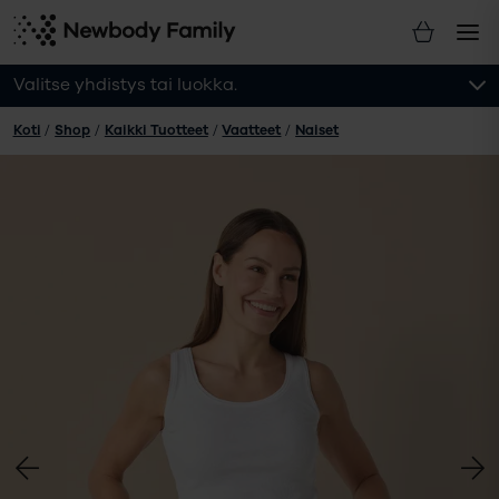
Valitse yhdistys tai luokka.
Koti
/
Shop
/
Kaikki Tuotteet
/
Vaatteet
/
Naiset