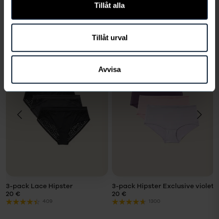
Tillåt alla
VALITSE KOKO
Tillåt urval
Muutkin katsoivat
Avvisa
VALITSE
VALITSE
KOKO
KOKO
Koko
Koko
LÄGG I
LÄGG I
VARUKORG
VARUKORG
3-pack Lace Hipster
3-pack Hipster Exclusive violet
20 €
20 €
409
1300