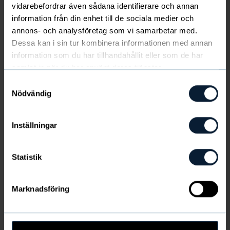
vidarebefordrar även sådana identifierare och annan
pehmeä kuminauha ja stretchmateriaali antavat
information från din enhet till de sociala medier och
miellyttävän istuvuuden. Puuvillavuori haarassa. 4-
annons- och analysföretag som vi samarbetar med.
pack (kappalehinta 5 €)
Näytä lisää
Dessa kan i sin tur kombinera informationen med annan
Valitse koko
information som du har tillhandahållit eller som de har
samlat in när du har använt deras tjänster.
VÄRI
:
Musta
Samtyckesval
Nödvändig
Inställningar
Statistik
Tuotetiedot
Marknadsföring
Toimituskulut ja kuljetus