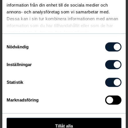
vaatteiden alle ilman näkyviä rajoja.
information från din enhet till de sociala medier och
annons- och analysföretag som vi samarbetar med.
Dessa kan i sin tur kombinera informationen med annan
Näytä lisää
3-pack (6,7 € / pari)
information som du har tillhandahållit eller som de har
Ei varastossa
samlat in när du har använt deras tjänster.
Samtyckesval
Viimeinen mahdollisuus
Nödvändig
VÄRI
:
Musta
&
Vaaleanpunainen
Inställningar
Statistik
Tuotetiedot
Marknadsföring
Toimituskulut ja kuljetus
Tillåt alla