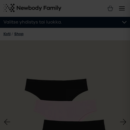
Valitse yhdistys tai luokka.
Koti
/
Shop