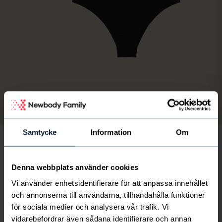
Kuva
/
1
/
7
Samtycke
Information
Om
3-pack Invisible Brazilian
Denna webbplats använder cookies
20
€
Vi använder enhetsidentifierare för att anpassa innehållet
suomen yhdistyselämä saa 5.5 €
och annonserna till användarna, tillhandahålla funktioner
för sociala medier och analysera vår trafik. Vi
Mukavat alushousut vartalonmyötäisten tai ohuiden
vidarebefordrar även sådana identifierare och annan