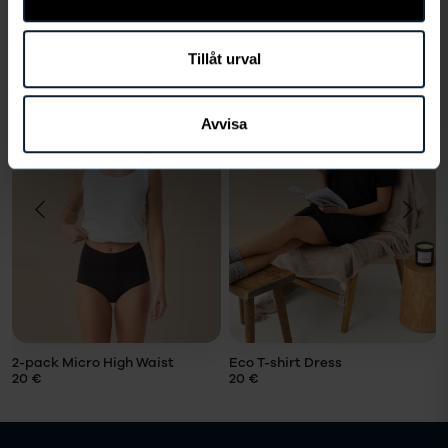
VALITSE KOKO
Tillåt urval
Toiset ostavat myös
Avvisa
VALITSE
VALITSE
KOKO
KOKO
Koko
Koko
LÄGG I
LÄGG I
VARUKORG
VARUKORG
2-pack Micro High Waist
Eco T-shirt Dress
20 €
20 €