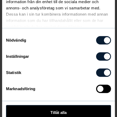
information från din enhet till de sociala medier och
4-pack (5 € / kpl)
Näytä lisää
annons- och analysföretag som vi samarbetar med.
Ei varastossa
Dessa kan i sin tur kombinera informationen med annan
information som du har tillhandahållit eller som de har
samlat in när du har använt deras tjänster.
Viimeinen mahdollisuus
Samtyckesval
VÄRI
:
Musta
&
Puuteriroosat
Nödvändig
Inställningar
Tuotetiedot
Statistik
Toimituskulut ja kuljetus
Marknadsföring
Koko-opas
KOKO
Tillåt alla
LISÄÄ