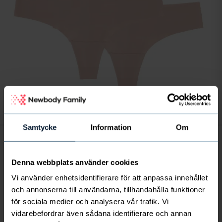
Kuva
/
1
/
5
Samtycke
Information
Om
Denna webbplats använder cookies
4-pack Invisible String
Vi använder enhetsidentifierare för att anpassa innehållet
och annonserna till användarna, tillhandahålla funktioner
Kauniit stringit ohutta ja pehmeää materiaalia.
för sociala medier och analysera vår trafik. Vi
Kuminauhattomat reunat takaavat mukavan tunnun ja
vidarebefordrar även sådana identifierare och annan
tyylikkään istuvuuden. Puuvillavuori haarassa.