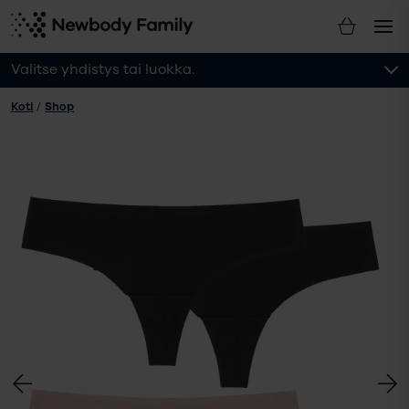
Valitse yhdistys tai luokka.
Koti
/
Shop