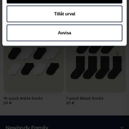
Sopii hyvin
Tillåt urval
Avvisa
VALITSE
VALITSE
KOKO
KOKO
Koko
Koko
LÄGG I
LÄGG I
VARUKORG
VARUKORG
10-pack Ankle Socks
7-pack Black Socks
20 €
20 €
Newbody Family