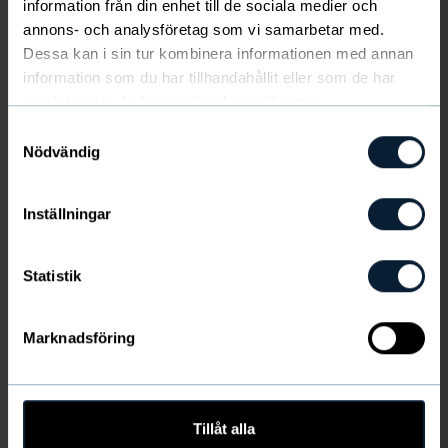
information från din enhet till de sociala medier och
tai lämpimällä ilmalla ulos. Sivulla on iso tasku
annons- och analysföretag som vi samarbetar med.
kännykkää varten ja vyöräröllä avaintasku. Lahkeen
Dessa kan i sin tur kombinera informationen med annan
sisäpuolella oleva käytännöllinen silikonipainatus pitää
Näytä lisää
information som du har tillhandahållit eller som de har
housut paikallaan.
samlat in när du har använt deras tjänster.
Valitse koko
Kuivuu nopeasti
Samtyckesval
Nödvändig
VÄRI
:
Musta
Hengittävä
4-way stretch
Rypytön
Inställningar
1-pack (20 €).
Statistik
Tuotetiedot
Marknadsföring
Toimituskulut ja kuljetus
VALITSE KOKO
Tillåt alla