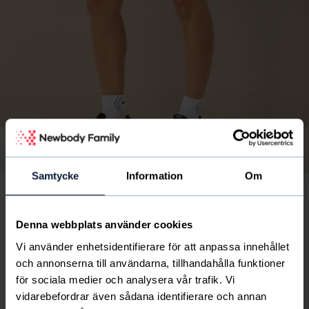
Kuva
/
1
/
8
Samtycke
Information
Om
Denna webbplats använder cookies
Short Tights
20
€
Vi använder enhetsidentifierare för att anpassa innehållet
suomen yhdistyselämä saa 5.5 €
och annonserna till användarna, tillhandahålla funktioner
för sociala medier och analysera vår trafik. Vi
vidarebefordrar även sådana identifierare och annan
Upeat, lyhyet housut, jotka sopivat erinomaisesti sisälle