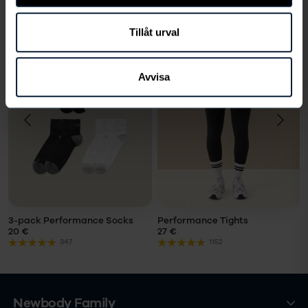
Saatat myös pitää
Tillåt urval
Avvisa
VALITSE
VALITSE
KOKO
KOKO
Koko
Koko
LÄGG I
LÄGG I
VARUKORG
VARUKORG
3-pack Performance Socks
Performance Tights
20 €
27 €
347
1152
Newbody Family