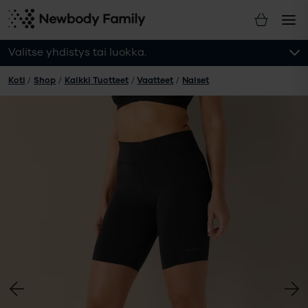
Valitse yhdistys tai luokka.
Koti
/
Shop
/
Kaikki Tuotteet
/
Vaatteet
/
Naiset