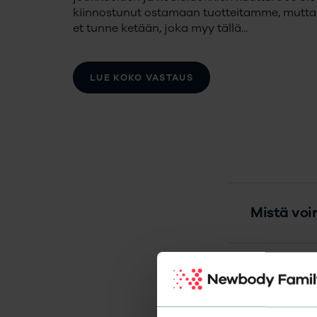
kiinnostunut ostamaan tuotteitamme, mutta
et tunne ketään, joka myy tällä
...
LUE KOKO VASTAUS
Mistä voi
Miksi koko