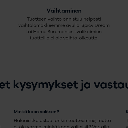
Vaihtaminen
Tuotteen vaihto onnistuu helposti
vaihtolomakkeemme avulla. Spicy Dream
tai Home Seremonies -valikoimien
tuotteilla ei ole vaihto-oikeutta.
set kysymykset ja vasta
Minkä koon valitsen?
Haluaisitko ostaa jonkin tuotteemme, mutta
T
t
et ole varma, minkä koon valitsisit? Vertaile
v