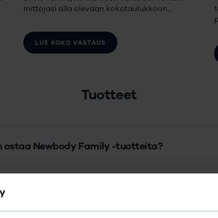
mittojasi alla olevaan kokotaulukkoon.
...
LUE KOKO VASTAUS
Tuotteet
n ostaa Newbody Family -tuotteita?
ani, valitsemaani tuotetta tai väriä ei ole saata