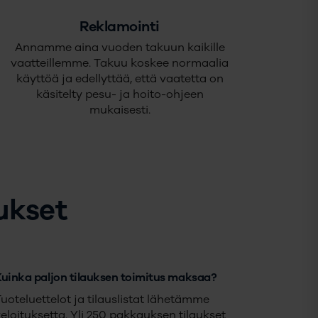
Reklamointi
Annamme aina vuoden takuun kaikille
vaatteillemme. Takuu koskee normaalia
käyttöä ja edellyttää, että vaatetta on
käsitelty pesu- ja hoito-ohjeen
mukaisesti.
ukset
Kuinka paljon tilauksen toimitus maksaa?
uoteluettelot ja tilauslistat lähetämme
eloituksetta. Yli 250 pakkauksen tilaukset