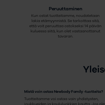
Peruuttaminen
Kun ostat tuotteitamme, noudatetaan
lakia etämyynnistä. Se tarkoittaa sitä,
että voit peruuttaa ostokseksi 14 päivän
kuluessa siitä, kun olet vastaanottanut
tavaran.
Ylei
Mistä voin ostaa Newbody Family -tuotteita?
Tuotteitamme voi ostaa vain yhdistysten,
joukkueiden ja koululuokkien kautta. Jos ole