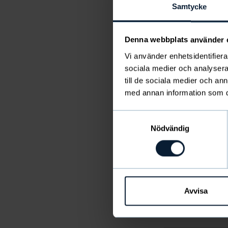
Samtycke
Minkä koo
Denna webbplats använder 
Vi använder enhetsidentifierar
sociala medier och analysera 
till de sociala medier och a
med annan information som du 
Samtyckesval
Mitä tapa
Nödvändig
Kuinka pa
Avvisa
Kuinka pi