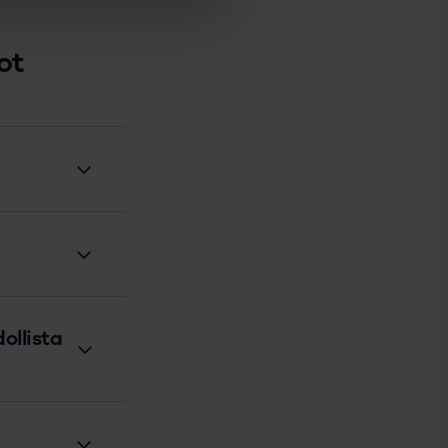
ot
ollista