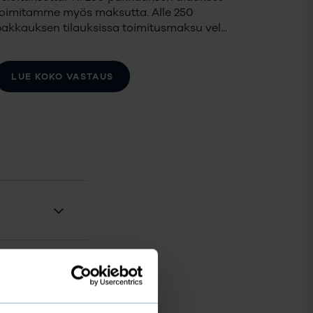
toimitamme myös maksutta. Alle 250
pakkauksen tilauksissa toimitusmaksu vel
...
LUE KOKO VASTAUS
villa?