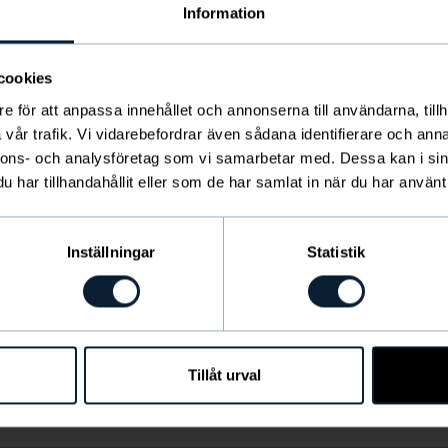
Information
n valitsen?
cookies
e för att anpassa innehållet och annonserna till användarna, tillh
Toimitus ja toimitustavat
vår trafik. Vi vidarebefordrar även sådana identifierare och anna
nnons- och analysföretag som vi samarbetar med. Dessa kan i sin
har tillhandahållit eller som de har samlat in när du har använt 
htuu, jos en nouda pakettiani?
Inställningar
Statistik
ljon toimitus maksaa?
Tillåt urval
tkä toimitusaika on?