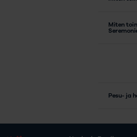
Miten toi
Seremonie
Pesu- ja h