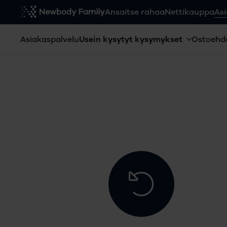
Ansaitse rahaa
Nettikauppa
Asi
Asiakaspalvelu
Usein kysytyt kysymykset
Ostoehd