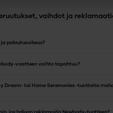
eruutukset, vaihdot ja reklamaati
 ja palautusoikeus?
wbody-vaatteen vaihto tapahtuu?
y Dream- tai Home Seremonies -tuotteita mahd
min, jos haluan reklamoida Newbody-tuotteen?