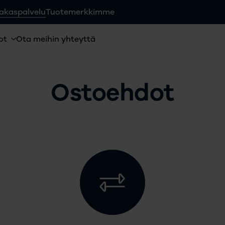
akaspalvelu
Tuotemerkkimme
ot
Ota meihin yhteyttä
Ostoehdot