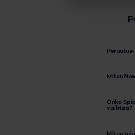
P
Peruutus-
Miten Ne
Onko Spic
vaihtaa?
Miten toi