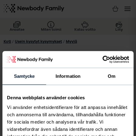
Ansaitse
Miten toimii
Katso voitto
Liity
Koti
/
Usein kysytyt kysymykset
/
Myyjä
Miten toimin jos asiakkaani
haluaa peruuttaa tilauksensa
Samtycke
Information
Om
Kun asiakkaasi ostaa tuotteitamme, sovelletaan
Denna webbplats använder cookies
kuluttajansuojalain etämyyntiä koskevia säännöksiä.
Asiakas voi peruuttaa kaupan ja palauttaa tuotteen 14
Vi använder enhetsidentifierare för att anpassa innehållet
vuorokauden kuluessa siitä päivästä, kun se on
och annonserna till användarna, tillhandahålla funktioner
toimitettu hänelle. Palautettavien tuotteiden on oltava
för sociala medier och analysera vår trafik. Vi
käyttämättömiä ja virheettömässä kunnossa.
vidarebefordrar även sådana identifierare och annan
Pahvipakkausten, tölkkien ja pullojen sinettien on