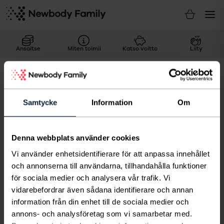
Ansaitse
Miten toimii
Katso voitto
Liity
Koti
/
Usein kysytyt kysymykset
/
Ylläpitäjä
Mitä teen, jos toimitus on
Samtycke
Information
Om
virheellinen?
Denna webbplats använder cookies
Jos Myyjä on vahingossa rekisteröinyt väärän tuotteen,
Vi använder enhetsidentifierare för att anpassa innehållet
hän voi itse vaihtaa tuotteen sivustomme kautta ilman
och annonserna till användarna, tillhandahålla funktioner
toimituskuluja. Jos me pakkasimme tilaukseen mukaan
för sociala medier och analysera vår trafik. Vi
väärän tuotteen tai väärän määrän, Myyjän tulee
vidarebefordrar även sådana identifierare och annan
ottaa yhteyttä Ylläpitäjään, eli sinuun. Tämän jälkeen
information från din enhet till de sociala medier och
teet yhteenvedon virheistä ja puutteista ja otat meihin
annons- och analysföretag som vi samarbetar med.
yhteyttä.