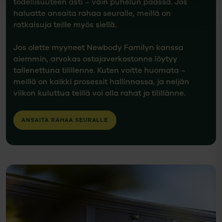
todellisuuteen asti – vain puhelun päässä. Jos
haluatte ansaita rahaa seuralle, meillä on
ratkaisuja teille myös siellä.
Jos olette myyneet Newbody Familyn kanssa
aiemmin, arvokas ostajaverkostonne löytyy
tallenettuna tilillenne. Kuten voitte huomata –
meillä on kaikki prosessit hallinnassa, ja neljän
viikon kuluttua teillä voi olla rahat jo tilillänne.
ANSAITA RAHAA SEURALLE