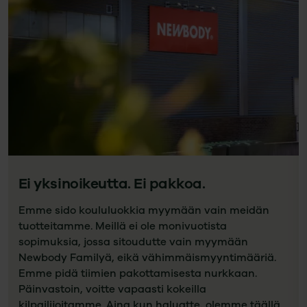
Ei yksinoikeutta. Ei pakkoa.
Emme sido koululuokkia myymään vain meidän
tuotteitamme. Meillä ei ole monivuotista
sopimuksia, jossa sitoudutte vain myymään
Newbody Familyä, eikä vähimmäismyyntimääriä.
Emme pidä tiimien pakottamisesta nurkkaan.
Päinvastoin, voitte vapaasti kokeilla
kilpailijoitamme. Aina kun haluatte, olemme täällä