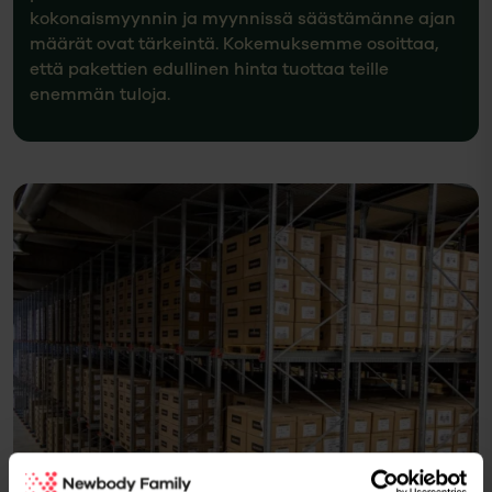
kokonaismyynnin ja myynnissä säästämänne ajan
määrät ovat tärkeintä. Kokemuksemme osoittaa,
että pakettien edullinen hinta tuottaa teille
enemmän tuloja.