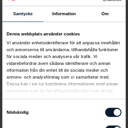
Samtycke
Information
Om
Kaikki on varastossamme.
Denna webbplats använder cookies
Kaikki tuotteet kuvastossamme ja mitä
Vi använder enhetsidentifierare för att anpassa innehållet
asiakkaillenne myytte, ovat valmiita
och annonserna till användarna, tillhandahålla funktioner
toimitettavaksi viikon kuluessa. Tämä on
för sociala medier och analysera vår trafik. Vi
toimintamallimme. Tiedämme myös, että jos
vidarebefordrar även sådana identifierare och annan
tiimissä on paljon myyjiä, jääneet tilaukset ja
information från din enhet till de sociala medier och
tuotevaihdot voivat tulla painajaiseksi myynnin
annons- och analysföretag som vi samarbetar med.
ylläpitäjälle, kun niitä selvitellään jälkeenpäin.
Dessa kan i sin tur kombinera informationen med annan
information som du har tillhandahållit eller som de har
samlat in när du har använt deras tjänster.
Samtyckesval
Nödvändig