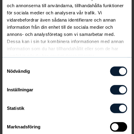
och annonserna till användarna, tillhandahålla funktioner
Unohtuiko salasana?
för sociala medier och analysera vår trafik. Vi
vidarebefordrar även sådana identifierare och annan
Kuinka teen tilauksia?
information från din enhet till de sociala medier och
annons- och analysföretag som vi samarbetar med.
Dessa kan i sin tur kombinera informationen med annan
Kuinka jaan sähköisen kauppani?
information som du har tillhandahållit eller som de har
samlat in när du har använt deras tjänster.
Kuinka muutan tai poistan tilauksia?
Samtyckesval
Nödvändig
Maksu ja toimitus
Inställningar
Missä vaiheessa veloitan asiakasta?
Statistik
Tarvitaanko myynnin aloittamiseen omaa
Marknadsföring
pääomaa