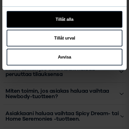
Entä, jos asiakas haluaa kuitin?
Tillåt alla
Jos toimitus on virheellinen?
Tillåt urval
Peruutukset, vaihdot ja reklamaatiot
Avvisa
Miten toimin jos asiakkaani haluaa
peruuttaa tilauksensa
Miten toimin, jos asiakas haluaa vaihtaa
Newbody-tuotteen?
Asiakkaani haluaa vaihtaa Spicy Dream- tai
Home Seremonies -tuotteen.